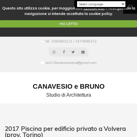
Questo sito utilizza cookie, per maggiori info
CLICCA QUI
. Proseguendo la
navigazione si intende accettata la cookie policy.
HO LETTO
Tel: 3395690121 / 3474898272
arch.lilianacanavesio@gmail.com
CANAVESIO e BRUNO
Studio di Architettura
2017 Piscina per edificio privato a Volvera
(prov. Torino)