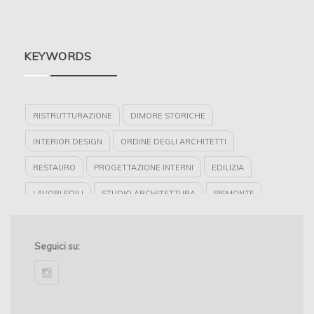
KEYWORDS
RISTRUTTURAZIONE
DIMORE STORICHE
INTERIOR DESIGN
ORDINE DEGLI ARCHITETTI
RESTAURO
PROGETTAZIONE INTERNI
EDILIZIA
LAVORI EDILI
STUDIO ARCHITETTURA
PIEMONTE
PREMIO ARCHITETTURE RIVELATE
ITINERARIO DELLE DIMORE STORICHE
Seguici su:
NUOVA COSTRUZIONE
instagram